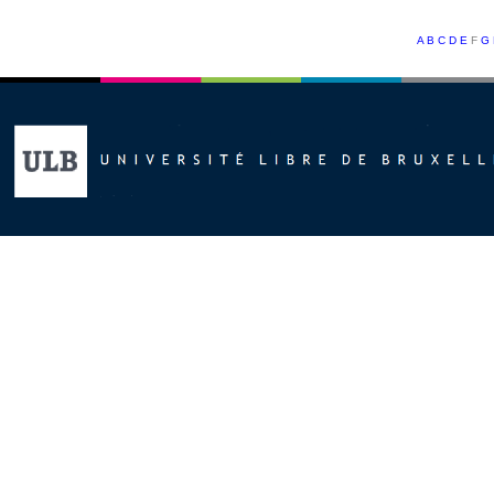
A
B
C
D
E
F
G