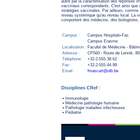
autre par la caractérisation des réponses im
vaccinaux correspondants. C'est ainsi que c
stratégies vaccinales. Par ailleurs, comme 
niveau systémique qu'au niveau local. La voc
comportent des médecins, des biologistes, e
Campus :
Campus Hospitalo-Fac
Campus Erasme
Localisation :
Faculté de Médecine - Bâti
Adresse :
CP560 - Route de Lennik, 8
Téléphone :
+32-2-555.38.62
Fax :
+32-2-555.44.99
Email :
fmascart@ulb.be
Disciplines CRef :
• Immunologie
• Médecine pathologie humaine
• Pathologie maladies infectieuses
• Pédiatrie