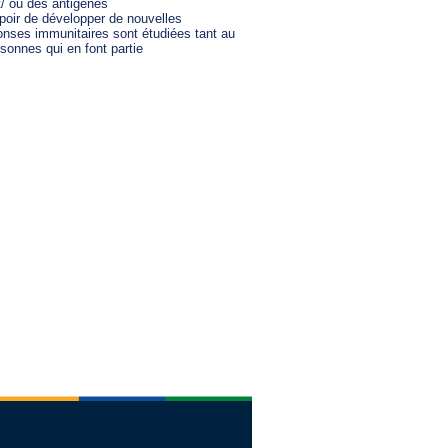
t/ ou des antigènes

poir de développer de nouvelles

onses immunitaires sont étudiées tant au

sonnes qui en font partie
