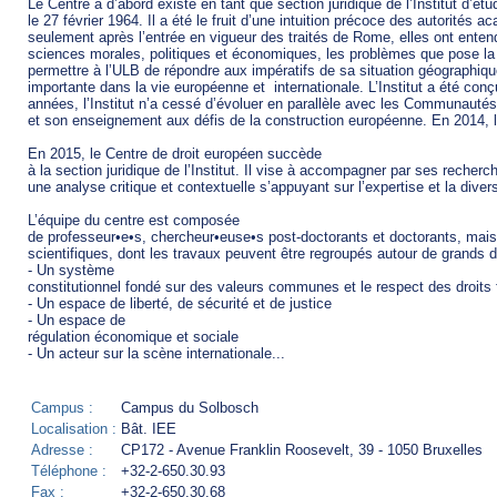
Le Centre a d’abord existé en tant que section juridique de l’Institut d’étu
le 27 février 1964. Il a été le fruit d’une intuition précoce des autorités
seulement après l’entrée en vigueur des traités de Rome, elles ont entend
sciences morales, politiques et économiques, les problèmes que pose la r
permettre à l’ULB de répondre aux impératifs de sa situation géographique,
importante dans la vie européenne et  internationale. L’Institut a été con
années, l’Institut n’a cessé d’évoluer en parallèle avec les Communautés
et son enseignement aux défis de la construction européenne. En 2014, l’I
En 2015, le Centre de droit européen succède

à la section juridique de l’Institut. Il vise à accompagner par ses recherc
une analyse critique et contextuelle s’appuyant sur l’expertise et la diver
L’équipe du centre est composée

de professeur•e•s, chercheur•euse•s post-doctorants et doctorants, mais
scientifiques, dont les travaux peuvent être regroupés autour de grands
- Un système

constitutionnel fondé sur des valeurs communes et le respect des droits
- Un espace de liberté, de sécurité et de justice

- Un espace de

régulation économique et sociale

- Un acteur sur la scène internationale...
Campus :
Campus du Solbosch
Localisation :
Bât. IEE
Adresse :
CP172 - Avenue Franklin Roosevelt, 39 - 1050 Bruxelles
Téléphone :
+32-2-650.30.93
Fax :
+32-2-650.30.68