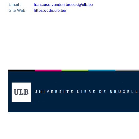
Email :
francoise.vanden.broeck@ulb.be
Site Web :
https://cde.ulb.be/