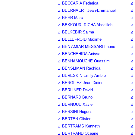
⊿ BECCARIA Federica
⊿ 
⊿ BEERNAERT Jean-Emmanuel
⊿ 
⊿ BEHR Marc
⊿ 
⊿ BEKKOURI RICHA Abdelilah
⊿ 
⊿ BELKEBIR Salma
⊿ 
⊿ BELLEFROID Maxime
⊿ 
⊿ BEN AMIAR MESSARI Imane
⊿ 
⊿ BENCHEHIDA Anissa
⊿ 
⊿ BENHAMOUCHE Ouassim
⊿ 
⊿ BENSLIMAN Rachida
⊿ 
⊿ BERESKIN Emily Ambre
⊿ 
⊿ BERGILEZ Jean-Didier
⊿ 
⊿ BERLINER David
⊿ 
⊿ BERNARD Bruno
⊿ 
⊿ BERNOUD Xavier
⊿ 
⊿ BERSINI Hugues
⊿ 
⊿ BERTEN Olivier
⊿ 
⊿ BERTRAMS Kenneth
⊿ 
⊿ BERTRAND Océane
⊿ 