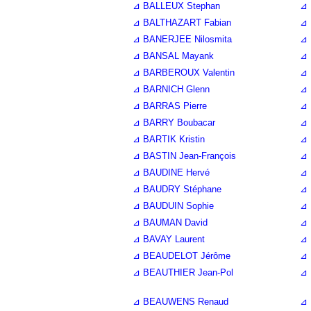
⊿ BALLEUX Stephan
⊿ 
⊿ BALTHAZART Fabian
⊿ 
⊿ BANERJEE Nilosmita
⊿ 
⊿ BANSAL Mayank
⊿ 
⊿ BARBEROUX Valentin
⊿ 
⊿ BARNICH Glenn
⊿ 
⊿ BARRAS Pierre
⊿ 
⊿ BARRY Boubacar
⊿ 
⊿ BARTIK Kristin
⊿ 
⊿ BASTIN Jean-François
⊿ 
⊿ BAUDINE Hervé
⊿ 
⊿ BAUDRY Stéphane
⊿ 
⊿ BAUDUIN Sophie
⊿ 
⊿ BAUMAN David
⊿ 
⊿ BAVAY Laurent
⊿ 
⊿ BEAUDELOT Jérôme
⊿ 
⊿ BEAUTHIER Jean-Pol
⊿ 
⊿ BEAUWENS Renaud
⊿ 