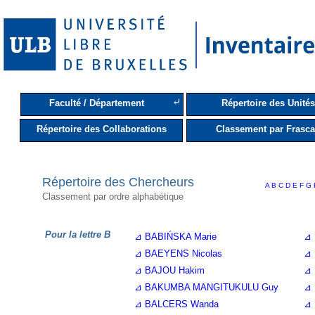
⤶
Faculté / Département
Répertoire des Unités
Répertoire des Collaborations
Classement par Frasca
Répertoire des Chercheurs
A
B
C
D
E
F
G
Classement par ordre alphabétique
Pour la lettre B
⊿ BABIŃSKA Marie
⊿ 
⊿ BAEYENS Nicolas
⊿ 
⊿ BAJOU Hakim
⊿ 
⊿ BAKUMBA MANGITUKULU Guy
⊿ 
⊿ BALCERS Wanda
⊿ 