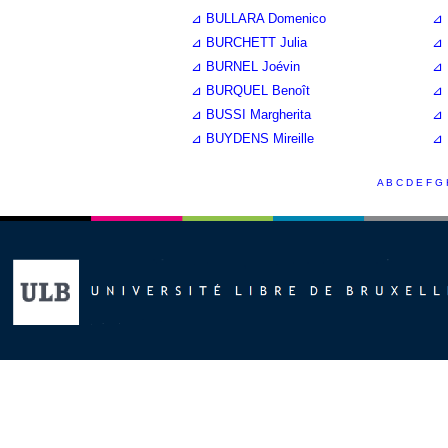
⊿ BULLARA Domenico
⊿ 
⊿ BURCHETT Julia
⊿ 
⊿ BURNEL Joévin
⊿ 
⊿ BURQUEL Benoît
⊿ 
⊿ BUSSI Margherita
⊿ 
⊿ BUYDENS Mireille
⊿ 
A
B
C
D
E
F
G