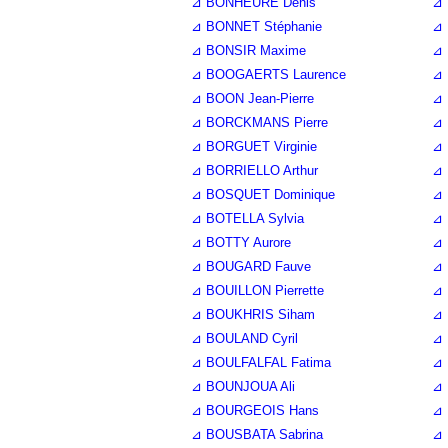
⊿ BONHEURE Denis
⊿ 
⊿ BONNET Stéphanie
⊿ 
⊿ BONSIR Maxime
⊿ 
⊿ BOOGAERTS Laurence
⊿ 
⊿ BOON Jean-Pierre
⊿ 
⊿ BORCKMANS Pierre
⊿ 
⊿ BORGUET Virginie
⊿ 
⊿ BORRIELLO Arthur
⊿ 
⊿ BOSQUET Dominique
⊿ 
⊿ BOTELLA Sylvia
⊿ 
⊿ BOTTY Aurore
⊿
⊿ BOUGARD Fauve
⊿ 
⊿ BOUILLON Pierrette
⊿ 
⊿ BOUKHRIS Siham
⊿ 
⊿ BOULAND Cyril
⊿ 
⊿ BOULFALFAL Fatima
⊿ 
⊿ BOUNJOUA Ali
⊿ 
⊿ BOURGEOIS Hans
⊿ 
⊿ BOUSBATA Sabrina
⊿ 