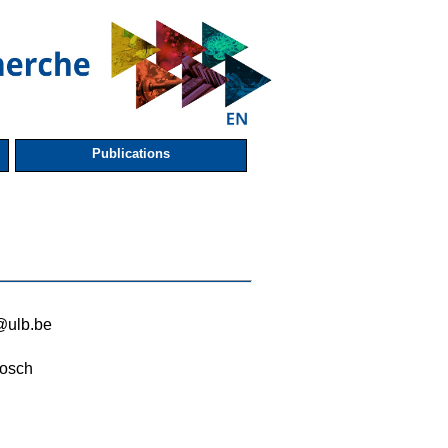
Publications
@ulb.be
osch