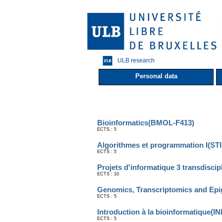
ULB research
Personal data
Bioinformatics(BMOL-F413)
ECTS : 5
Algorithmes et programmation I(ST
ECTS : 5
Projets d'informatique 3 transdiscip
ECTS : 10
Genomics, Transcriptomics and Ep
ECTS : 5
Introduction à la bioinformatique(I
ECTS : 5