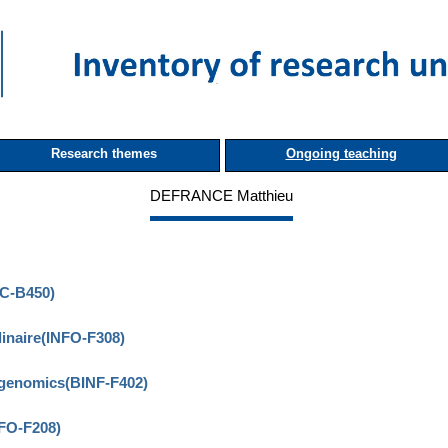
Research themes
Ongoing teaching
DEFRANCE Matthieu
IC-B450)
linaire(INFO-F308)
igenomics(BINF-F402)
NFO-F208)