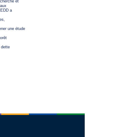
cherche et

aux

CEDD a

s,

ner une étude

rêt

dette
