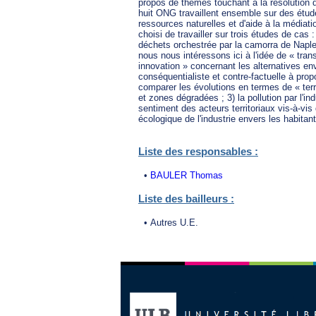
propos de thèmes touchant à la résolution de
huit ONG travaillent ensemble sur des étud
ressources naturelles et d'aide à la médiat
choisi de travailler sur trois études de cas 
déchets orchestrée par la camorra de Naples
nous nous intéressons ici à l'idée de « trans
innovation » concernant les alternatives e
conséquentialiste et contre-factuelle à prop
comparer les évolutions en termes de « terroi
et zones dégradées ; 3) la pollution par l'i
sentiment des acteurs territoriaux vis-à-vis
écologique de l'industrie envers les habita
Liste des responsables :
•
BAULER Thomas
Liste des bailleurs :
• Autres U.E.