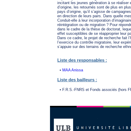
incitant les jeunes génération à se réalise
d’origine, les retournés sont de plus en plu
pays d’origine, qu’il s’agisse de campagnes 
en direction de leurs pairs. Dans quelle mesu
Conduit-elle à leur incorporation d’imaginai
réintégration ou de migration ? Pour répondr
dans le cadre de la thèse de doctorat, leque
effet susceptibles de se réapproprier leur pa
Dans ce cadre, le projet de recherche fait l
l’exercice du contrôle migratoire, leur expéri
s’appuie sur des terrains de recherche et
Liste des responsables :
•
MAA Anissa
Liste des bailleurs :
• F.R.S.-FNRS et Fonds associés (hors F