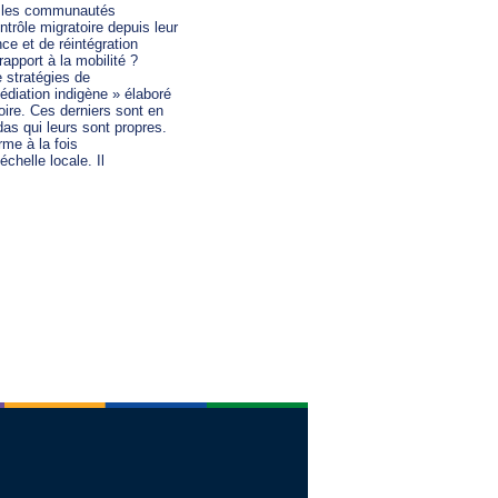
r les communautés

trôle migratoire depuis leur

e et de réintégration

apport à la mobilité ?

 stratégies de

édiation indigène » élaboré

ire. Ces derniers sont en

as qui leurs sont propres.

me à la fois

chelle locale. Il
